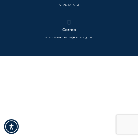
55 26 43 15 81
Correo
atencionacliente@cmx.org.mx