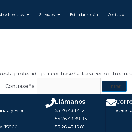
obre Nosotros
Servicios
Estandarización
Contacto
 está protegido por contraseña. Para verlo introduce
Contraseña:
Llámanos
Corr
indo y Villa
55 26 43 12 12
atenci
,
55 26 43 39 95
a, 15900
55 26 43 15 81