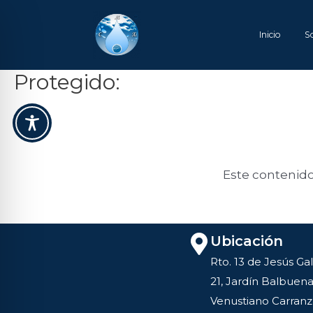
Ir
al
Inicio
S
contenido
Protegido:
Este contenido
Ubicación
Rto. 13 de Jesús Gal
21, Jardín Balbuena
Venustiano Carranz